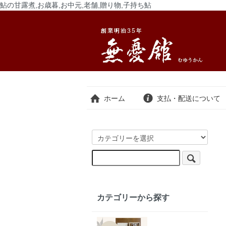
鮎の甘露煮,お歳暮,お中元,老舗,贈り物,子持ち鮎
ホーム
支払・配送について
カテゴリーから探す