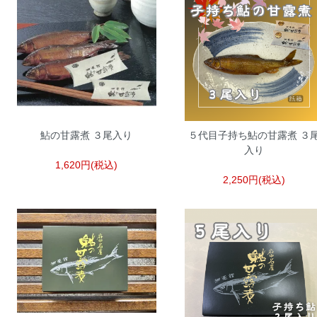
鮎の甘露煮 ３尾入り
５代目子持ち鮎の甘露煮 ３
入り
1,620円(税込)
2,250円(税込)