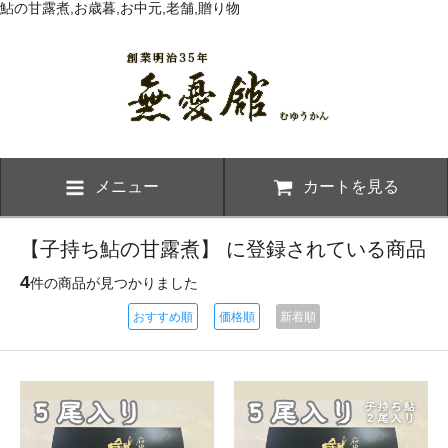
鮎の甘露煮,お歳暮,お中元,老舗,贈り物
メニュー
カートを見る
【子持ち鮎の甘露煮】 に登録されている商品
4
件の商品が見つかりました
おすすめ順
価格順
新着順